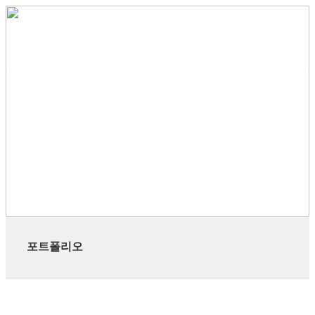
KOR
포트폴리오
해피웨이브를 찾아주신 여러분께 감사 드립니다.
포트폴리오